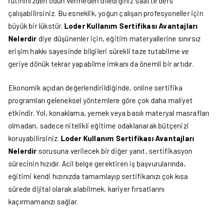
rutininizden ödün vermeden dilediğiniz saatte ders
çalışabilirsiniz. Bu esneklik, yoğun çalışan profesyoneller için
büyük bir lükstür.
Loder Kullanım Sertifikası Avantajları
Nelerdir
diye düşünenler için, eğitim materyallerine sınırsız
erişim hakkı sayesinde bilgileri sürekli taze tutabilme ve
geriye dönük tekrar yapabilme imkanı da önemli bir artıdır.
Ekonomik açıdan değerlendirildiğinde, online sertifika
programları geleneksel yöntemlere göre çok daha maliyet
etkindir. Yol, konaklama, yemek veya basılı materyal masrafları
olmadan, sadece nitelikli eğitime odaklanarak bütçenizi
koruyabilirsiniz.
Loder Kullanım Sertifikası Avantajları
Nelerdir
sorusuna verilecek bir diğer yanıt, sertifikasyon
sürecinin hızıdır. Acil belge gerektiren iş başvurularında,
eğitimi kendi hızınızda tamamlayıp sertifikanızı çok kısa
sürede dijital olarak alabilmek, kariyer fırsatlarını
kaçırmamanızı sağlar.