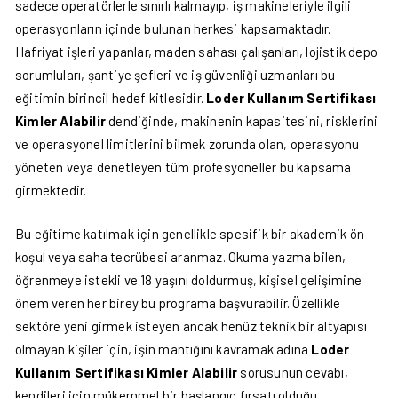
sadece operatörlerle sınırlı kalmayıp, iş makineleriyle ilgili
operasyonların içinde bulunan herkesi kapsamaktadır.
Hafriyat işleri yapanlar, maden sahası çalışanları, lojistik depo
sorumluları, şantiye şefleri ve iş güvenliği uzmanları bu
eğitimin birincil hedef kitlesidir.
Loder Kullanım Sertifikası
Kimler Alabilir
dendiğinde, makinenin kapasitesini, risklerini
ve operasyonel limitlerini bilmek zorunda olan, operasyonu
yöneten veya denetleyen tüm profesyoneller bu kapsama
girmektedir.
Bu eğitime katılmak için genellikle spesifik bir akademik ön
koşul veya saha tecrübesi aranmaz. Okuma yazma bilen,
öğrenmeye istekli ve 18 yaşını doldurmuş, kişisel gelişimine
önem veren her birey bu programa başvurabilir. Özellikle
sektöre yeni girmek isteyen ancak henüz teknik bir altyapısı
olmayan kişiler için, işin mantığını kavramak adına
Loder
Kullanım Sertifikası Kimler Alabilir
sorusunun cevabı,
kendileri için mükemmel bir başlangıç fırsatı olduğu