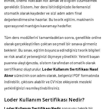
etmek, önemli noktaları not almak ve bilgileri özümsemek
gereklidir. Sistem, her dersi bitirdiğinizde ilerlemenizi
otomatik olarak kaydeder ve sizi adım adım final
değerlendirmesine hazırlar. Bu teorik eğitim, makinenin
operasyonel mantığını kavramayı hedefler.
Tüm ders modüllerini tamamladıktan sonra, genellikle online
olarak gerçekleştirilen çoktan seçmeli bir sınava girmeniz
beklenir. Bu sınav, eğitim boyunca edindiğiniz teorik bilgileri
ve risk analizi yeteneğinizi ölçmeye yöneliktir. Yeterli başarı
puanına ulaştığınızda, sistem tarafından otomatik olarak
sertifikanız oluşturulur.
Loder Kullanım Sertifikası Nasıl
Alınır
sürecinin son adımı olarak, belgenizi PDF formatında
indirebilir, çıktısını alabilir ve CV’nize ekleyerek mesleki
yetkinliğinizi resmileştirebilirsiniz.
Loder Kullanım Sertifikası Nedir?
Loder Kullanım Sertifikası Nedir
sorusunu teknik bir