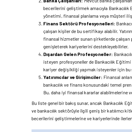
Banka Çalışanları:
Mevcut banka çalışanları,
becerilerini geliştirmek amacıyla Bankacılık Eğ
yönetimi, finansal planlama veya müşteri iliş
Finans Sektörü Profesyonelleri:
Bankacıl
çalışan kişiler de bu sertifikayı alabilir. Yat
finansal hizmetler sunan şirketlerde çalışan p
genişleterek kariyerlerini destekleyebilirler.
Dışardan Gelen Profesyoneller:
Bankacıl
isteyen profesyoneller de Bankacılık Eğitimi S
kariyer değişikliği yapmak isteyenler için bu se
Yatırımcılar ve Girişimciler:
Finansal anlamd
bankacılık ve finans konusundaki temel prensi
Bu, daha iyi finansal kararlar alabilmelerine ve
Bu liste genel bir bakış sunar, ancak Bankacılık Eği
ve bankacılık sektörüyle ilgili geniş bir katılımcı ki
becerilerini geliştirmelerine ve kariyerlerinde ilerle