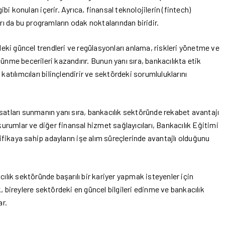
ibi konuları içerir. Ayrıca, finansal teknolojilerin (fintech)
rı da bu programların odak noktalarından biridir.
deki güncel trendleri ve regülasyonları anlama, riskleri yönetme ve
ünme becerileri kazandırır. Bunun yanı sıra, bankacılıkta etik
atılımcıları bilinçlendirir ve sektördeki sorumluluklarını
ırsatları sunmanın yanı sıra, bankacılık sektöründe rekabet avantajı
kurumlar ve diğer finansal hizmet sağlayıcıları, Bankacılık Eğitimi
tifikaya sahip adayların işe alım süreçlerinde avantajlı olduğunu
ılık sektöründe başarılı bir kariyer yapmak isteyenler için
, bireylere sektördeki en güncel bilgileri edinme ve bankacılık
ar.