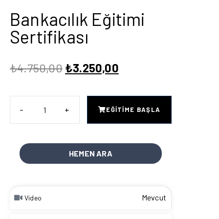
Bankacılık Eğitimi
Sertifikası
₺
4.750,00
₺
3.250,00
EĞITIME BAŞLA
HEMEN ARA
Mevcut
Video