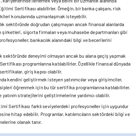
 kariyerlerinde ilerlemek veya belirli bir uzmanlık alanında
itimi Sertifikası alabilirler. Örneğin, bir banka çalışanı, risk
kileri konularında uzmanlaşmak isteyebilir.
ık sektöründe doğrudan çalışmayan ancak finansal alanlarda
ırım şirketleri, sigorta firmaları veya muhasebe departmanları gibi
rofesyoneller, bankacılık alanındaki bilgi ve becerilerini
ık sektöründe deneyimi olmayan ancak bu alana geçiş yapmak
ertifikası programlarına katılabilirler. Özellikle finansal dünyada
rtifikalar, giriş kapısı olabilir.
a kendini geliştirmek isteyen yatırımcılar veya girişimciler,
pleri öğrenmek için bu tür sertifika programlarına katılabilirler.
 yatırım stratejilerini geliştirmelerine yardımcı olabilir.
timi Sertifikası farklı seviyelerdeki profesyoneller için uygundur
tlesine hitap edebilir. Programlar, katılımcıların sektördeki bilgi ve
melerine olanak tanır.