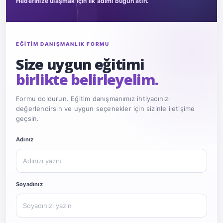
Hedefinize ulaşmak için ilk adımı bugün atın.
EĞİTİM DANIŞMANLIK FORMU
Size uygun eğitimi
birlikte belirleyelim.
Formu doldurun. Eğitim danışmanımız ihtiyacınızı
değerlendirsin ve uygun seçenekler için sizinle iletişime
geçsin.
Website
Adınız
Soyadınız