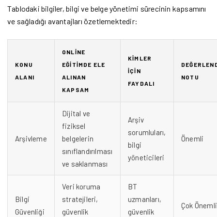
Tablodaki bilgiler, bilgi ve belge yönetimi sürecinin kapsamını
ve sağladığı avantajları özetlemektedir:
ONLINE
KIMLER
KONU
EĞITIMDE ELE
DEĞERLEN
İÇIN
ALANI
ALINAN
NOTU
FAYDALI
KAPSAM
Dijital ve
Arşiv
fiziksel
sorumluları,
Arşivleme
belgelerin
Önemli
bilgi
sınıflandırılması
yöneticileri
ve saklanması
Veri koruma
BT
Bilgi
stratejileri,
uzmanları,
Çok Önemli
Güvenliği
güvenlik
güvenlik