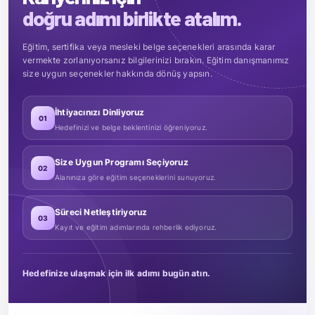
doğru adımı birlikte atalım.
Eğitim, sertifika veya mesleki belge seçenekleri arasında karar
vermekte zorlanıyorsanız bilgilerinizi bırakın. Eğitim danışmanımız
size uygun seçenekler hakkında dönüş yapsın.
İhtiyacınızı Dinliyoruz
01
Hedefinizi ve belge beklentinizi öğreniyoruz.
Size Uygun Programı Seçiyoruz
02
Alanınıza göre eğitim seçeneklerini sunuyoruz.
Süreci Netleştiriyoruz
03
Kayıt ve eğitim adımlarında rehberlik ediyoruz.
Hedefinize ulaşmak için ilk adımı bugün atın.