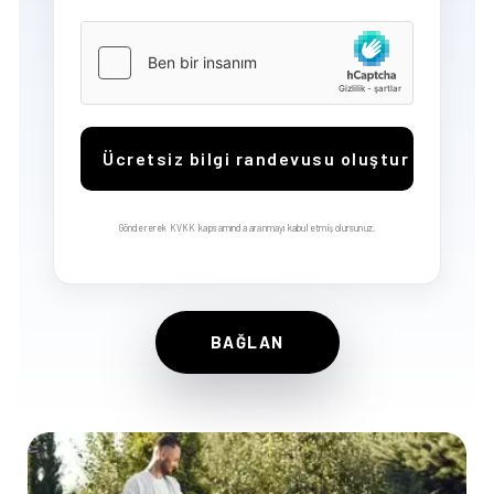
Göndererek KVKK kapsamında aranmayı kabul etmiş olursunuz.
B
A
Ğ
L
A
N