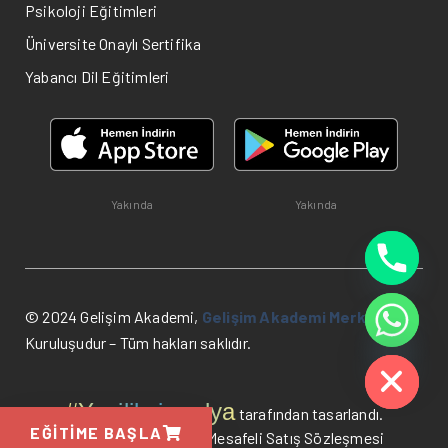
Psikoloji Eğitimleri
Üniversite Onaylı Sertifika
Yabancı Dil Eğitimleri
Yakında
Yakında
© 2024 Gelişim Akademi,
Gelişim Akademi Merkezi
HIDE CHATY
Kuruluşudur – Tüm hakları saklıdır.
#Yenilikçimedya
tarafından tasarlandı.
EĞITIME BAŞLA
KVKK Bilgilendirme
Mesafeli Satış Sözleşmesi