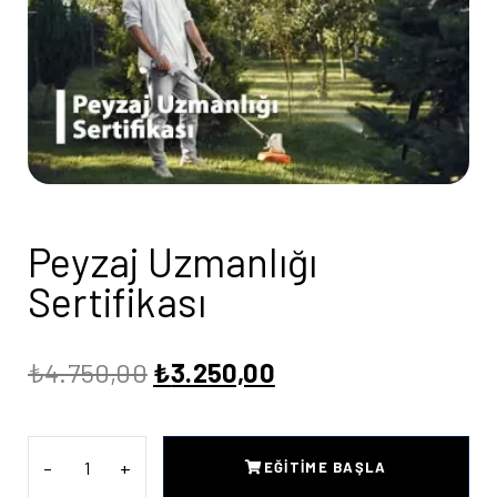
Peyzaj Uzmanlığı
Sertifikası
₺
4.750,00
₺
3.250,00
EĞITIME BAŞLA