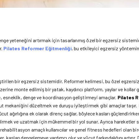
nge yeteneğini artırmak için tasarlanmış özel bir egzersiz sistemidi
r.
Pilates
Reformer
Eğitmenliği
, bu etkileyici egzersiz yöntem
tirilen bir egzersiz sistemidir. Reformer kelimesi, bu özel egzersiz e
ine monte edilmiş bir yatak, kaydırıcı platform, yaylar ve kollar gibi
üç, esneklik, denge ve koordinasyon geliştirmeyi amaçlar.
Pilates 
ut mekaniğini düzeltmek ve duruşu iyileştirmek gibi amaçlar taşır. 
cut ağırlığına ek olarak direnç sağlar, böylece kasları güçlendirirken
irmek ve uzatmak için mükemmel bir yol sunar. Ayrıca hareketler sı
 rehabilitasyon amaçlı kullanıcılar ve genel fitness hedefleri olan bi
, kasları dengelemeye yardımcı olur ve vücut farkındalığını artırır.