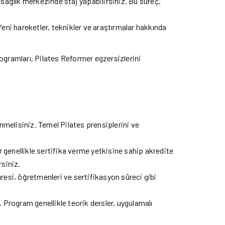
ağlık merkezinde staj yapabilirsiniz. Bu süreç,
eni hareketler, teknikler ve araştırmalar hakkında
rogramları, Pilates Reformer egzersizlerini
nmelisiniz. Temel Pilates prensiplerini ve
r genellikle sertifika verme yetkisine sahip akredite
rsiniz.
üresi, öğretmenleri ve sertifikasyon süreci gibi
 Program genellikle teorik dersler, uygulamalı