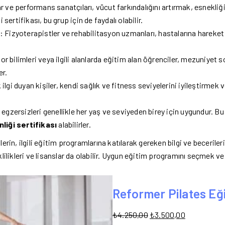
 ve performans sanatçıları, vücut farkındalığını artırmak, esnekliğ
 sertifikası, bu grup için de faydalı olabilir.
 Fizyoterapistler ve rehabilitasyon uzmanları, hastalarına hareket
or bilimleri veya ilgili alanlarda eğitim alan öğrenciler, mezuniyet s
er.
k ilgi duyan kişiler, kendi sağlık ve fitness seviyelerini iyileştirmek
egzersizleri genellikle her yaş ve seviyeden birey için uygundur. Bu 
liği
sertifikası
alabilirler.
lerin, ilgili eğitim programlarına katılarak gereken bilgi ve beceril
lilikleri ve lisanslar da olabilir. Uygun eğitim programını seçmek ve
Reformer Pilates Eği
₺
4.250,00
₺
3.500,00