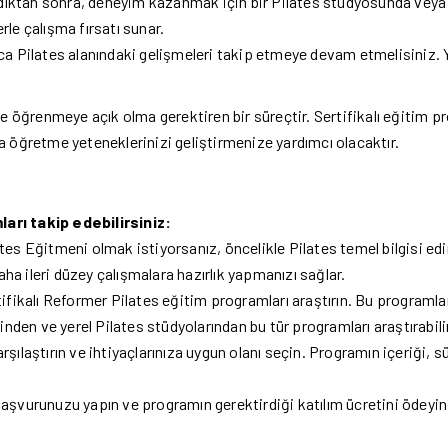
ktan sonra, deneyim kazanmak için bir Pilates stüdyosunda veya s
le çalışma fırsatı sunar.
ca Pilates alanındaki gelişmeleri takip etmeye devam etmelisiniz. Y
e öğrenmeye açık olma gerektiren bir süreçtir. Sertifikalı eğitim p
 öğretme yeteneklerinizi geliştirmenize yardımcı olacaktır.
arı takip edebilirsiniz:
es Eğitmeni olmak istiyorsanız, öncelikle Pilates temel bilgisi edi
a ileri düzey çalışmalara hazırlık yapmanızı sağlar.
ifikalı Reformer Pilates eğitim programları araştırın. Bu programla
inden ve yerel Pilates stüdyolarından bu tür programları araştırabili
şılaştırın ve ihtiyaçlarınıza uygun olanı seçin. Programın içeriği, s
aşvurunuzu yapın ve programın gerektirdiği katılım ücretini ödeyin.