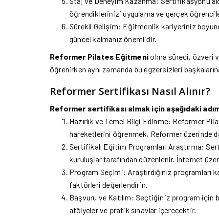
Staj ve Deneyim Kazanma: Sertifikasyonu aldı
öğrendiklerinizi uygulama ve gerçek öğrenciler
Sürekli Gelişim: Eğitmenlik kariyeriniz boyun
güncel kalmanız önemlidir.
Reformer
Pilates
Eğitmeni
olma süreci, özveri v
öğrenirken aynı zamanda bu egzersizleri başkalarına
Reformer Sertifikası Nasıl Alınır?
Reformer sertifikası almak için aşağıdaki adıml
Hazırlık ve Temel Bilgi Edinme: Reformer Pilat
hareketlerini öğrenmek, Reformer üzerinde dah
Sertifikalı Eğitim Programları Araştırma: Sert
kuruluşlar tarafından düzenlenir. İnternet üzer
Program Seçimi: Araştırdığınız programları kar
faktörleri değerlendirin.
Başvuru ve Katılım: Seçtiğiniz program için b
atölyeler ve pratik sınavlar içerecektir.