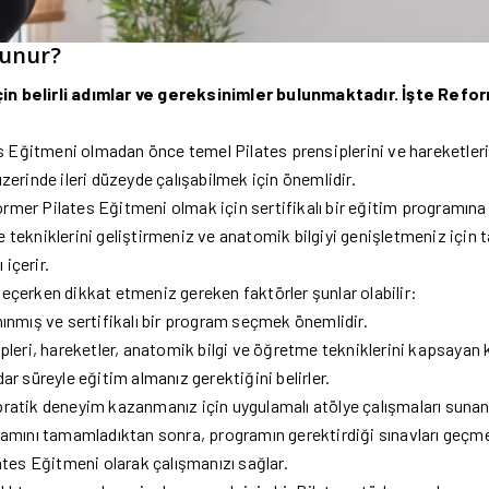
lunur?
in belirli adımlar ve gereksinimler bulunmaktadır. İşte Refo
es Eğitmeni olmadan önce temel Pilates prensiplerini ve hareketle
erinde ileri düzeyde çalışabilmek için önemlidir.
ormer Pilates Eğitmeni olmak için sertifikalı bir eğitim programına
ekniklerini geliştirmeniz ve anatomik bilgiyi genişletmeniz için t
 içerir.
çerken dikkat etmeniz gereken faktörler şunlar olabilir:
ınmış ve sertifikalı bir program seçmek önemlidir.
leri, hareketler, anatomik bilgi ve öğretme tekniklerini kapsayan k
r süreyle eğitim almanız gerektiğini belirler.
atik deneyim kazanmanız için uygulamalı atölye çalışmaları sunan p
amını tamamladıktan sonra, programın gerektirdiği sınavları geçmel
tes Eğitmeni olarak çalışmanızı sağlar.