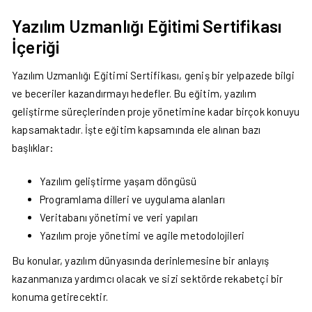
Yazılım Uzmanlığı Eğitimi Sertifikası
İçeriği
Yazılım Uzmanlığı Eğitimi Sertifikası, geniş bir yelpazede bilgi
ve beceriler kazandırmayı hedefler. Bu eğitim, yazılım
geliştirme süreçlerinden proje yönetimine kadar birçok konuyu
kapsamaktadır. İşte eğitim kapsamında ele alınan bazı
başlıklar:
Yazılım geliştirme yaşam döngüsü
Programlama dilleri ve uygulama alanları
Veritabanı yönetimi ve veri yapıları
Yazılım proje yönetimi ve agile metodolojileri
Bu konular, yazılım dünyasında derinlemesine bir anlayış
kazanmanıza yardımcı olacak ve sizi sektörde rekabetçi bir
konuma getirecektir.