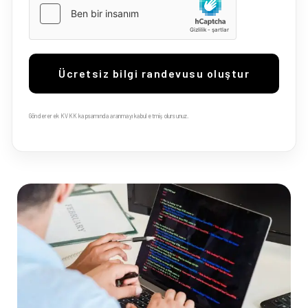
Göndererek KVKK kapsamında aranmayı kabul etmiş olursunuz.