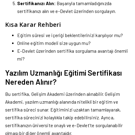
Sertifikanızı Alın:
Başarıyla tamamladığınızda
sertifikanızı alın ve e-Devlet üzerinden sorgulayın.
Kısa Karar Rehberi
Eğitim süresi ve içeriği beklentilerinizi karşılıyor mu?
Online eğitim modeli size uygun mu?
E-Devlet üzerinden sertifika sorgulama avantajı önemli
mi?
Yazılım Uzmanlığı Eğitimi Sertifikası
Nereden Alınır?
Bu sertifika, Gelişim Akademi üzerinden alınabilir. Gelişim
Akademi, yazılım uzmanlığı alanında nitelikli bir eğitim ve
sertifika süreci sunar. Eğitiminizi uzaktan tamamlayarak,
sertifika sürecinizi kolaylıkla takip edebilirsiniz. Ayrıca,
sertifikanızın üniversite onaylı ve e-Devlet’te sorgulanabilir
olması bir diğer önemli avantajdır.