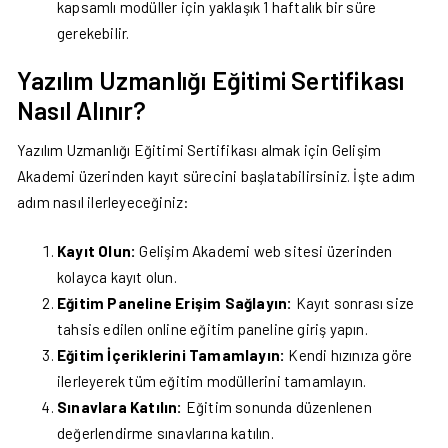
kapsamlı modüller için yaklaşık 1 haftalık bir süre
gerekebilir.
Yazılım Uzmanlığı Eğitimi Sertifikası
Nasıl Alınır?
Yazılım Uzmanlığı Eğitimi Sertifikası almak için Gelişim
Akademi üzerinden kayıt sürecini başlatabilirsiniz. İşte adım
adım nasıl ilerleyeceğiniz:
Kayıt Olun:
Gelişim Akademi web sitesi üzerinden
kolayca kayıt olun.
Eğitim Paneline Erişim Sağlayın:
Kayıt sonrası size
tahsis edilen online eğitim paneline giriş yapın.
Eğitim İçeriklerini Tamamlayın:
Kendi hızınıza göre
ilerleyerek tüm eğitim modüllerini tamamlayın.
Sınavlara Katılın:
Eğitim sonunda düzenlenen
değerlendirme sınavlarına katılın.