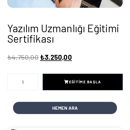
Yazılım Uzmanlığı Eğitimi
Sertifikası
₺
4.750,00
₺
3.250,00
EĞITIME BAŞLA
HEMEN ARA