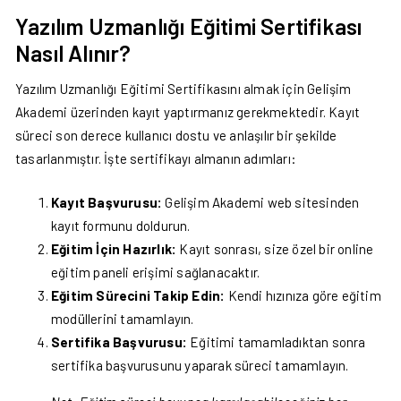
Yazılım Uzmanlığı Eğitimi Sertifikası
Nasıl Alınır?
Yazılım Uzmanlığı Eğitimi Sertifikasını almak için Gelişim
Akademi üzerinden kayıt yaptırmanız gerekmektedir. Kayıt
süreci son derece kullanıcı dostu ve anlaşılır bir şekilde
tasarlanmıştır. İşte sertifikayı almanın adımları:
Kayıt Başvurusu:
Gelişim Akademi web sitesinden
kayıt formunu doldurun.
Eğitim İçin Hazırlık:
Kayıt sonrası, size özel bir online
eğitim paneli erişimi sağlanacaktır.
Eğitim Sürecini Takip Edin:
Kendi hızınıza göre eğitim
modüllerini tamamlayın.
Sertifika Başvurusu:
Eğitimi tamamladıktan sonra
sertifika başvurusunu yaparak süreci tamamlayın.