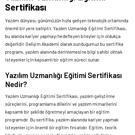
Sertifikası
Yazılım dünyası, günümüzün hızla gelişen teknolojik ortamında
önemli bir yere sahiptir. Yazılım Uzmanlığı Eğitimi Sertifikası,
bu alanda kariyer yapmayı hedefleyen bireyler için oldukça
değerlidir. Gelişim Akademi olarak sunduğumuz bu sertifika
programı, yazılım alanında derinlemesine bilgi sahibi olmak
isteyenler için kapsamlı bir eğitim süreci sunar.
Yazılım Uzmanlığı Eğitimi Sertifikası
Nedir?
Yazılım Uzmanlığı Eğitimi Sertifikası, yazılım geliştirme
süreçlerini, programlama dillerini ve yazılım mimarilerini
kapsamlı bir şekilde öğretmeyi amaçlayan bir eğitim
programıdır. Bu sertifika, yazılım alanında kariyer yapmak
isteyenler için önemli bir eğitim fırsatıdır. Eğitim, teorik