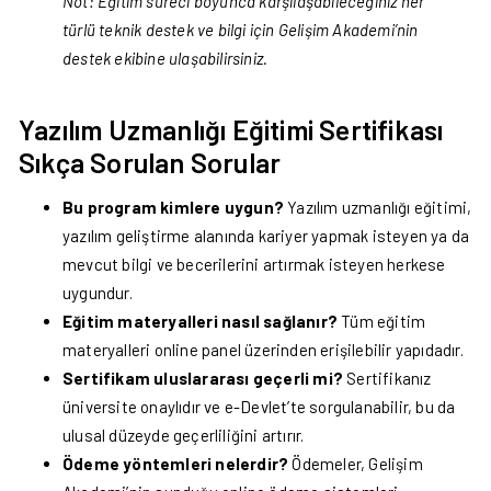
Not: Eğitim süreci boyunca karşılaşabileceğiniz her
türlü teknik destek ve bilgi için Gelişim Akademi’nin
destek ekibine ulaşabilirsiniz.
Yazılım Uzmanlığı Eğitimi Sertifikası
Sıkça Sorulan Sorular
Bu program kimlere uygun?
Yazılım uzmanlığı eğitimi,
yazılım geliştirme alanında kariyer yapmak isteyen ya da
mevcut bilgi ve becerilerini artırmak isteyen herkese
uygundur.
Eğitim materyalleri nasıl sağlanır?
Tüm eğitim
materyalleri online panel üzerinden erişilebilir yapıdadır.
Sertifikam uluslararası geçerli mi?
Sertifikanız
üniversite onaylıdır ve e-Devlet’te sorgulanabilir, bu da
ulusal düzeyde geçerliliğini artırır.
Ödeme yöntemleri nelerdir?
Ödemeler, Gelişim