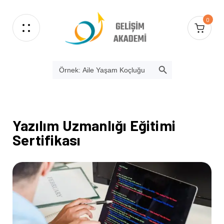
0
SEARCH BUTTON
Search
for:
Yazılım Uzmanlığı Eğitimi
Sertifikası