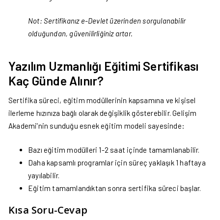
Not: Sertifikanız e-Devlet üzerinden sorgulanabilir
olduğundan, güvenilirliğiniz artar.
Yazılım Uzmanlığı Eğitimi Sertifikası
Kaç Günde Alınır?
Sertifika süreci, eğitim modüllerinin kapsamına ve kişisel
ilerleme hızınıza bağlı olarak değişiklik gösterebilir. Gelişim
Akademi’nin sunduğu esnek eğitim modeli sayesinde:
Bazı eğitim modülleri 1-2 saat içinde tamamlanabilir.
Daha kapsamlı programlar için süreç yaklaşık 1 haftaya
yayılabilir.
Eğitim tamamlandıktan sonra sertifika süreci başlar.
Kısa Soru-Cevap