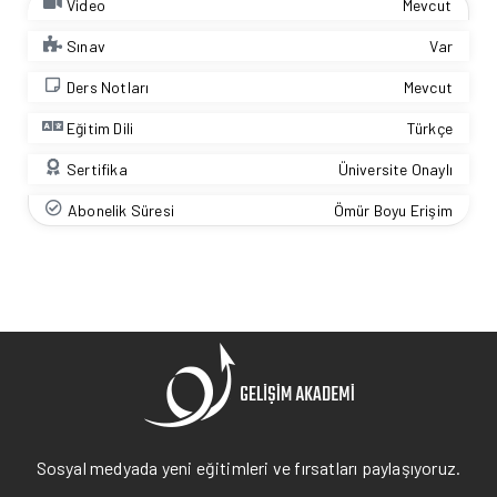
Video
Mevcut
Sınav
Var
Ders Notları
Mevcut
Eğitim Dili
Türkçe
Sertifika
Üniversite Onaylı
Abonelik Süresi
Ömür Boyu Erişim
Sosyal medyada yeni eğitimleri ve fırsatları paylaşıyoruz.